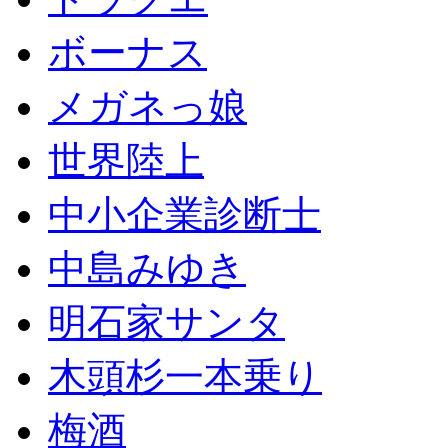
ボーナス
メガネっ娘
世界陸上
中小企業診断士
中島みゆき
明石家サンタ
木頭杉一本乗り
梅酒