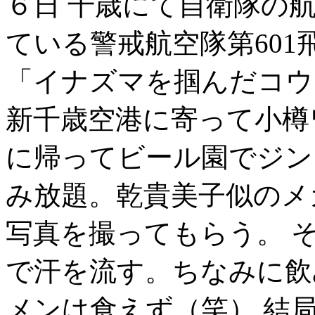
６日 千歳にて自衛隊の航
ている警戒航空隊第60
「イナズマを掴んだコウ
新千歳空港に寄って小樽
に帰ってビール園でジン
み放題。乾貴美子似のメ
写真を撮ってもらう。 
で汗を流す。ちなみに飲
メンは食えず（笑） 結