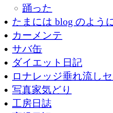
踊った
たまには blog のよう
カーメンテ
サバ缶
ダイエット日記
ロナレッジ垂れ流しセ
写真家気どり
工房日誌