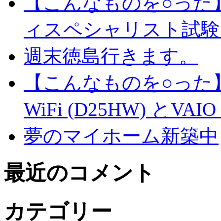
【こんなものを○った
ィスペシャリスト試験
週末徳島行きます。
【こんなものを○った】
WiFi (D25HW) とVAIO t
夢のマイホーム新築中
最近のコメント
カテゴリー