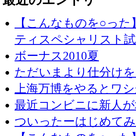
【こんなものを○った
ティスペシャリスト試
ボーナス2010夏
ただいまより仕分けを
上海万博をやるとワシ
最近コンビニに新人が
ついったーはじめてみ