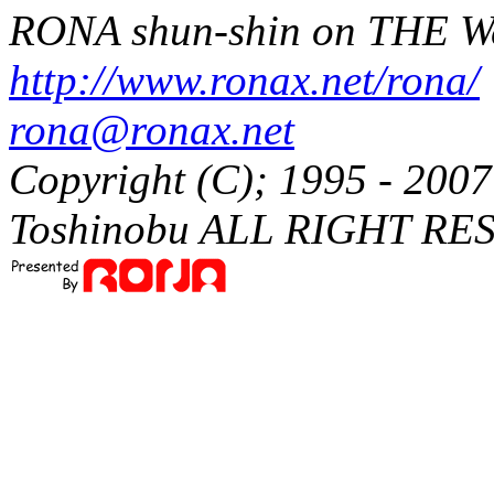
RONA shun-shin on THE W
http://www.ronax.net/rona/
rona@ronax.net
Copyright (C); 1995 - 20
Toshinobu ALL RIGHT RE