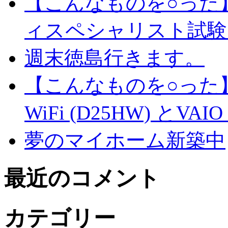
【こんなものを○った
ィスペシャリスト試験
週末徳島行きます。
【こんなものを○った】
WiFi (D25HW) とVAIO t
夢のマイホーム新築中
最近のコメント
カテゴリー