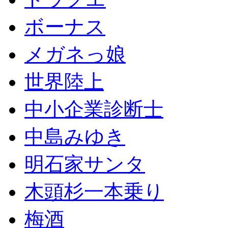
ボーナス
メガネっ娘
世界陸上
中小企業診断士
中島みゆき
明石家サンタ
木頭杉一本乗り
梅酒