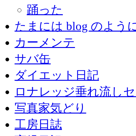
踊った
たまには blog のよう
カーメンテ
サバ缶
ダイエット日記
ロナレッジ垂れ流しセ
写真家気どり
工房日誌