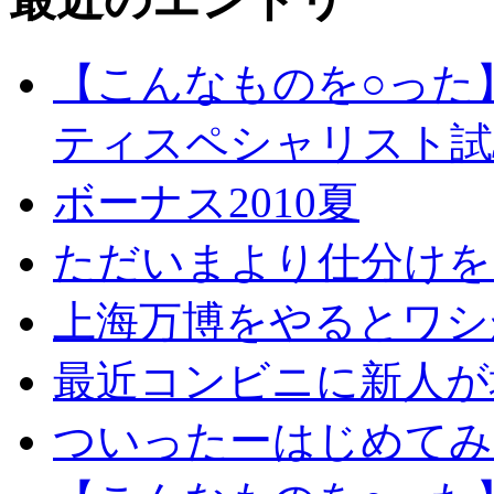
【こんなものを○った
ティスペシャリスト試
ボーナス2010夏
ただいまより仕分けを
上海万博をやるとワシ
最近コンビニに新人が
ついったーはじめてみ