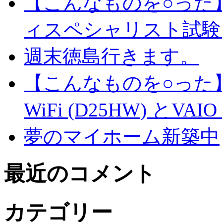
【こんなものを○った
ィスペシャリスト試験
週末徳島行きます。
【こんなものを○った】
WiFi (D25HW) とVAIO t
夢のマイホーム新築中
最近のコメント
カテゴリー