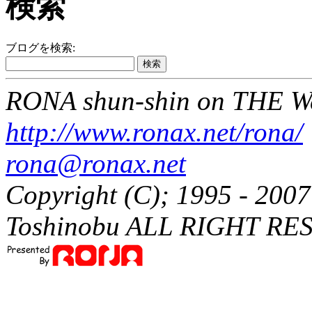
検索
ブログを検索:
RONA shun-shin on THE W
http://www.ronax.net/rona/
rona@ronax.net
Copyright (C); 1995 - 20
Toshinobu ALL RIGHT RE