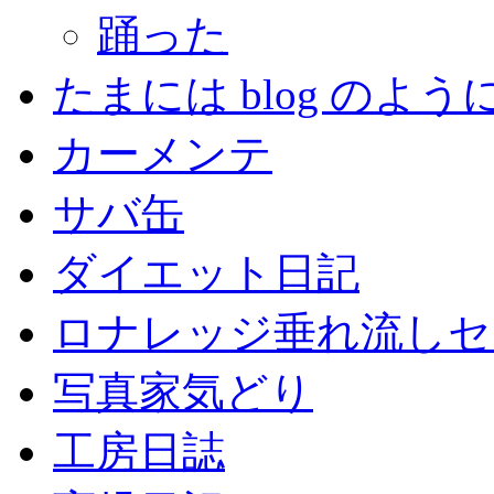
踊った
たまには blog のよう
カーメンテ
サバ缶
ダイエット日記
ロナレッジ垂れ流しセ
写真家気どり
工房日誌