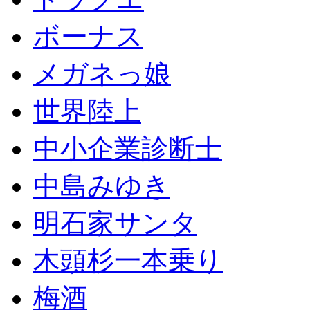
ボーナス
メガネっ娘
世界陸上
中小企業診断士
中島みゆき
明石家サンタ
木頭杉一本乗り
梅酒