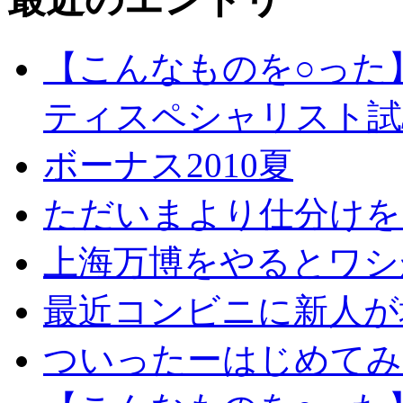
【こんなものを○った
ティスペシャリスト試
ボーナス2010夏
ただいまより仕分けを
上海万博をやるとワシ
最近コンビニに新人が
ついったーはじめてみ