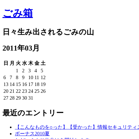
ごみ箱
日々生み出されるごみの山
2011年03月
日
月
火
水
木
金
土
1
2
3
4
5
6
7
8
9
10
11
12
13
14
15
16
17
18
19
20
21
22
23
24
25
26
27
28
29
30
31
最近のエントリー
【こんなものを○った】【受かった】情報セキュリティ
ボーナス2010夏