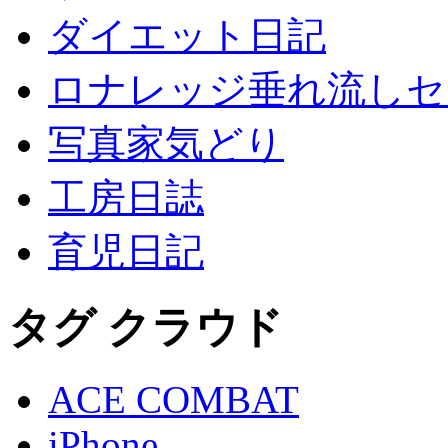
ダイエット日記
ロナレッジ垂れ流しセ
写真家気どり
工房日誌
育児日記
タグ クラウド
ACE COMBAT
iPhone