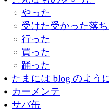
やった
受けた受かった落ち
行った
買った
踊った
たまには blog のよう
カーメンテ
サバ缶