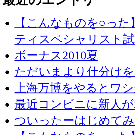
【こんなものを○った
ティスペシャリスト試
ボーナス2010夏
ただいまより仕分けを
上海万博をやるとワシ
最近コンビニに新人が
ついったーはじめてみ