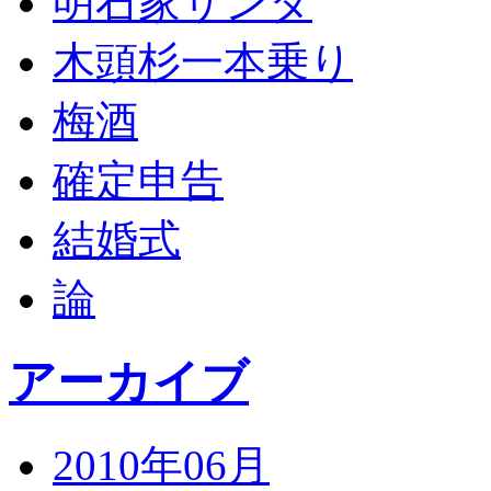
明石家サンタ
木頭杉一本乗り
梅酒
確定申告
結婚式
論
アーカイブ
2010年06月