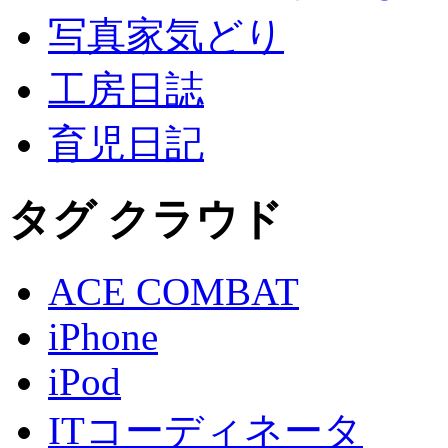
写真家気どり
工房日誌
育児日記
タグ クラウド
ACE COMBAT
iPhone
iPod
ITコーディネータ