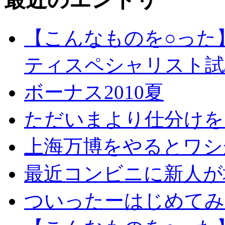
【こんなものを○った
ティスペシャリスト試
ボーナス2010夏
ただいまより仕分けを
上海万博をやるとワシ
最近コンビニに新人が
ついったーはじめてみ