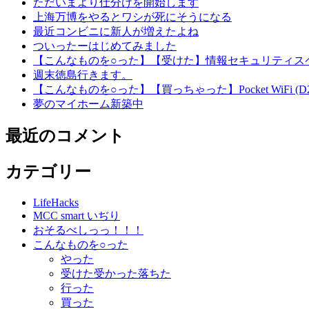
ただいまより仕分けを開始します
上海万博をやるとワシが死にそうになる
最近コンビニに新人が増えたよね
ついったーはじめてみました
【こんなものを○った】【受けた】情報セキュリティス
週末徳島行きます。
【こんなものを○った】【買っちゃった】Pocket WiFi (D25HW
夢のマイホーム新築中
最近のコメント
カテゴリー
LifeHacks
MCC smart いぢり
おそるべしっっ！！！
こんなものを○った
やった
受けた受かった落ちた
行った
買った