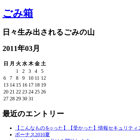
ごみ箱
日々生み出されるごみの山
2011年03月
日
月
火
水
木
金
土
1
2
3
4
5
6
7
8
9
10
11
12
13
14
15
16
17
18
19
20
21
22
23
24
25
26
27
28
29
30
31
最近のエントリー
【こんなものを○った】【受かった】情報セキュリティ
ボーナス2010夏