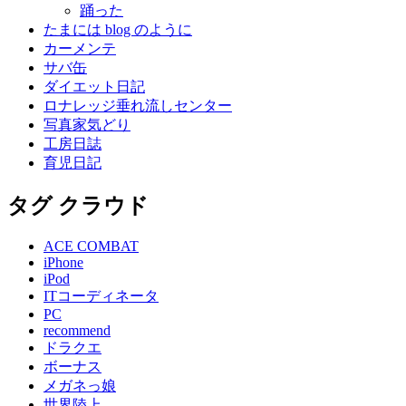
踊った
たまには blog のように
カーメンテ
サバ缶
ダイエット日記
ロナレッジ垂れ流しセンター
写真家気どり
工房日誌
育児日記
タグ クラウド
ACE COMBAT
iPhone
iPod
ITコーディネータ
PC
recommend
ドラクエ
ボーナス
メガネっ娘
世界陸上