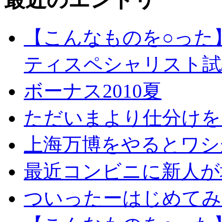
【こんなものを○った
ティスペシャリスト試
ボーナス2010夏
ただいまより仕分けを
上海万博をやるとワシ
最近コンビニに新人が
ついったーはじめてみ