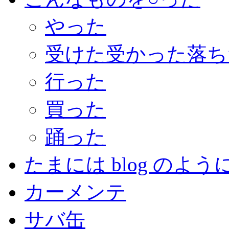
やった
受けた受かった落ち
行った
買った
踊った
たまには blog のよう
カーメンテ
サバ缶