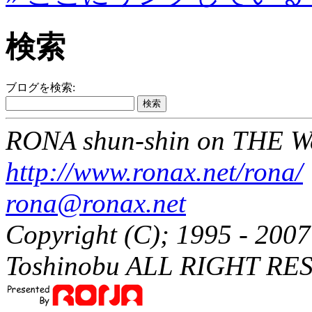
検索
ブログを検索:
RONA shun-shin on THE W
http://www.ronax.net/rona/
rona@ronax.net
Copyright (C); 1995 - 20
Toshinobu ALL RIGHT RE