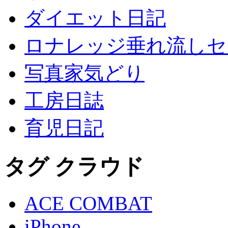
ダイエット日記
ロナレッジ垂れ流しセ
写真家気どり
工房日誌
育児日記
タグ クラウド
ACE COMBAT
iPhone