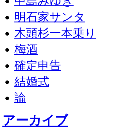
中島みゆき
明石家サンタ
木頭杉一本乗り
梅酒
確定申告
結婚式
論
アーカイブ