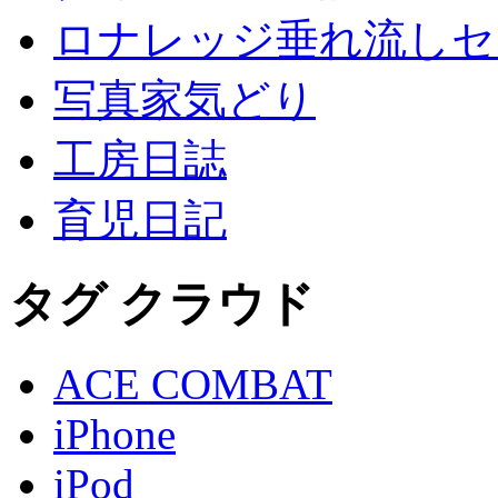
ロナレッジ垂れ流しセ
写真家気どり
工房日誌
育児日記
タグ クラウド
ACE COMBAT
iPhone
iPod