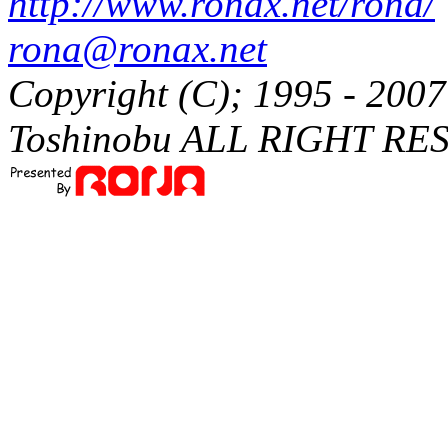
http://www.ronax.net/rona/
rona@ronax.net
Copyright (C); 1995 - 20
Toshinobu ALL RIGHT RE