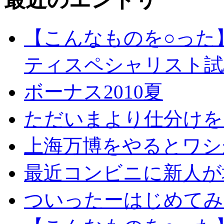
【こんなものを○った
ティスペシャリスト試
ボーナス2010夏
ただいまより仕分けを
上海万博をやるとワシ
最近コンビニに新人が
ついったーはじめてみ