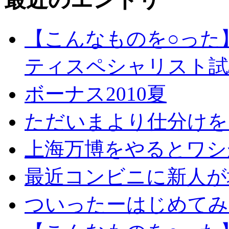
【こんなものを○った
ティスペシャリスト試
ボーナス2010夏
ただいまより仕分けを
上海万博をやるとワシ
最近コンビニに新人が
ついったーはじめてみ