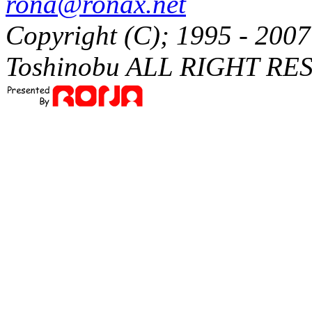
rona@ronax.net
Copyright (C); 1995 - 20
Toshinobu ALL RIGHT RE