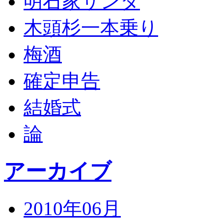
明石家サンタ
木頭杉一本乗り
梅酒
確定申告
結婚式
論
アーカイブ
2010年06月