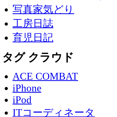
写真家気どり
工房日誌
育児日記
タグ クラウド
ACE COMBAT
iPhone
iPod
ITコーディネータ