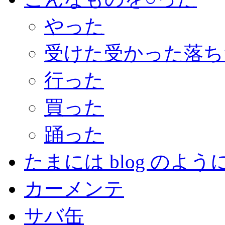
やった
受けた受かった落ち
行った
買った
踊った
たまには blog のよう
カーメンテ
サバ缶