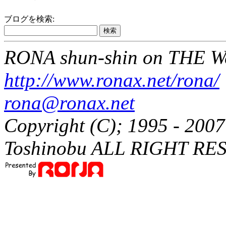
ブログを検索:
RONA shun-shin on THE W
http://www.ronax.net/rona/
rona@ronax.net
Copyright (C); 1995 - 20
Toshinobu ALL RIGHT RE