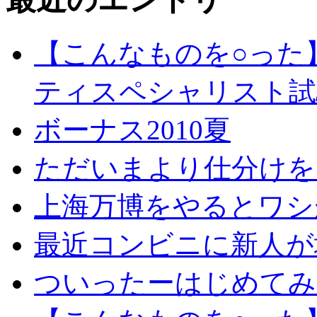
【こんなものを○った
ティスペシャリスト試
ボーナス2010夏
ただいまより仕分けを
上海万博をやるとワシ
最近コンビニに新人が
ついったーはじめてみ