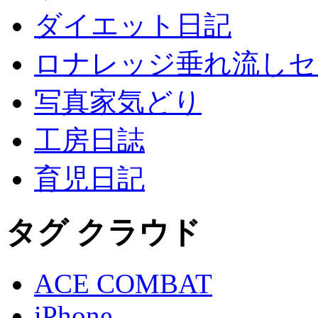
ダイエット日記
ロナレッジ垂れ流しセ
写真家気どり
工房日誌
育児日記
タグ クラウド
ACE COMBAT
iPhone