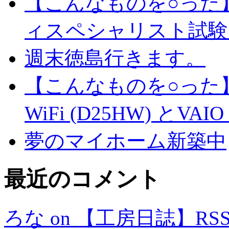
【こんなものを○った
ィスペシャリスト試験
週末徳島行きます。
【こんなものを○った】
WiFi (D25HW) とVAIO t
夢のマイホーム新築中
最近のコメント
ろな on 【工房日誌】R