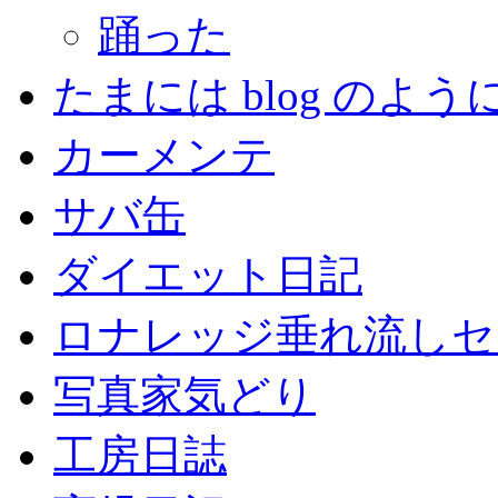
踊った
たまには blog のよう
カーメンテ
サバ缶
ダイエット日記
ロナレッジ垂れ流しセ
写真家気どり
工房日誌