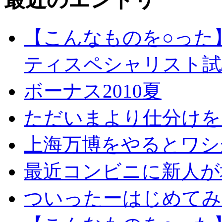
【こんなものを○った
ティスペシャリスト試
ボーナス2010夏
ただいまより仕分けを
上海万博をやるとワシ
最近コンビニに新人が
ついったーはじめてみ