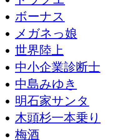
ボーナス
メガネっ娘
世界陸上
中小企業診断士
中島みゆき
明石家サンタ
木頭杉一本乗り
梅酒