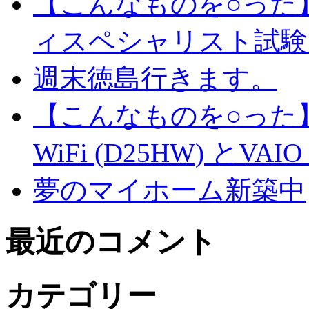
【こんなものを○った
ィスペシャリスト試験
週末徳島行きます。
【こんなものを○った】
WiFi (D25HW) とVAIO t
夢のマイホーム新築中
最近のコメント
カテゴリー