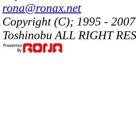
rona@ronax.net
Copyright (C); 1995 - 20
Toshinobu ALL RIGHT RE